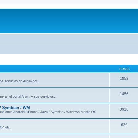
TEMAS
1853
os servicios de Argim.net.
1456
eral, el portal Argim y sus servicios.
 / Symbian / WM
3926
licaciones Android / iPhone / Java / Symbian / Windows Mobile OS
626
AP, etc.