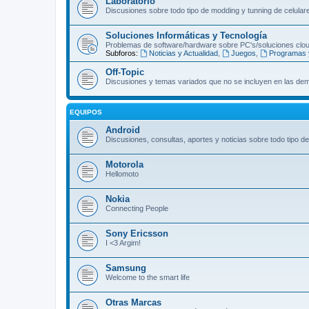
Laboratorio
Discusiones sobre todo tipo de modding y tunning de celular
Soluciones Informáticas y Tecnología
Problemas de software/hardware sobre PC's/soluciones clou
Subforos:
Noticias y Actualidad
,
Juegos
,
Programas 
Off-Topic
Discusiones y temas variados que no se incluyen en las dem
EQUIPOS
Android
Discusiones, consultas, aportes y noticias sobre todo tipo d
Motorola
Hellomoto
Nokia
Connecting People
Sony Ericsson
I <3 Argim!
Samsung
Welcome to the smart life
Otras Marcas