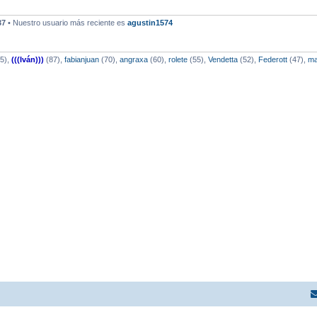
37
• Nuestro usuario más reciente es
agustin1574
5),
(((Iván)))
(87),
fabianjuan
(70),
angraxa
(60),
rolete
(55),
Vendetta
(52),
Federott
(47),
ma