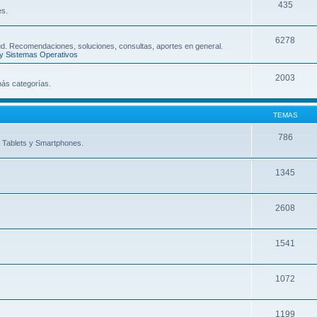
435
es.
6278
d. Recomendaciones, soluciones, consultas, aportes en general.
y Sistemas Operativos
2003
ás categorí­as.
TEMAS
786
e Tablets y Smartphones.
1345
2608
1541
1072
1199