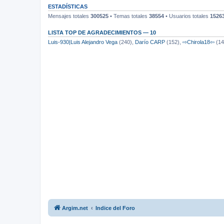
ESTADÍSTICAS
Mensajes totales
300525
• Temas totales
38554
• Usuarios totales
1526
LISTA TOP DE AGRADECIMIENTOS — 10
Luis-930|Luis Alejandro Vega
(240),
Darío CARP
(152),
⇨Chirola18⇦
(14
Argim.net
Indice del Foro