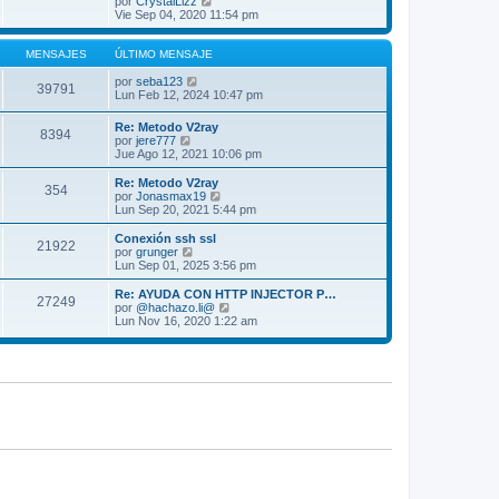
V
por
CrystalLizz
a
m
t
e
Vie Sep 04, 2020 11:54 pm
j
e
i
r
e
n
m
ú
s
o
l
MENSAJES
ÚLTIMO MENSAJE
a
m
t
j
e
V
i
por
seba123
39791
e
n
e
m
Lun Feb 12, 2024 10:47 pm
s
r
o
a
ú
m
Re: Metodo V2ray
j
8394
l
e
V
por
jere777
e
t
n
e
Jue Ago 12, 2021 10:06 pm
i
s
r
m
a
ú
Re: Metodo V2ray
o
j
354
l
V
por
Jonasmax19
m
e
t
e
Lun Sep 20, 2021 5:44 pm
e
i
r
n
m
ú
Conexión ssh ssl
s
21922
o
l
V
por
grunger
a
m
t
e
Lun Sep 01, 2025 3:56 pm
j
e
i
r
e
n
m
ú
Re: AYUDA CON HTTP INJECTOR P…
s
27249
o
l
V
por
@hachazo.li@
a
m
t
e
Lun Nov 16, 2020 1:22 am
j
e
i
r
e
n
m
ú
s
o
l
a
m
t
j
e
i
e
n
m
s
o
a
m
j
e
e
n
s
a
j