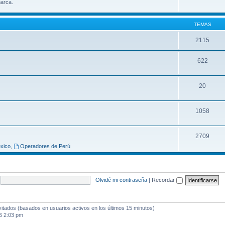
marca.
TEMAS
2115
622
20
1058
2709
xico
,
Operadores de Perú
Olvidé mi contraseña
|
Recordar
vitados (basados en usuarios activos en los últimos 15 minutos)
6 2:03 pm