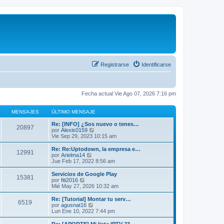
Registrarse
Identificarse
Fecha actual Vie Ago 07, 2026 7:16 pm
MENSAJES
ÚLTIMO MENSAJE
Re: [INFO] ¿Sos nuevo o tenes…
20897
V
por
Alexis0159
e
Vie Sep 29, 2023 10:15 am
r
ú
Re: Re:Uptodown, la empresa e…
12991
l
V
por
Arielma14
t
e
Jue Feb 17, 2022 8:56 am
i
r
m
ú
Servicios de Google Play
15381
o
l
V
por
fiti2016
m
t
e
Mié May 27, 2026 10:32 am
e
i
r
n
m
ú
Re: [Tutorial] Montar tu serv…
s
6519
o
l
V
por
agusnat16
a
m
t
e
Lun Ene 10, 2022 7:44 pm
j
e
i
r
e
n
m
ú