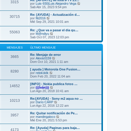
Re: [APORTE] Mi lista IPTV 23…
s
3315
o
l
V
por
Luis-930|Luis Alejandro Vega
a
m
t
e
Sab Abr 15, 2023 9:54 pm
j
e
i
r
e
n
m
ú
Re: [AYUDA] - Actualización d…
s
30715
o
l
V
por
fiti2016
a
m
t
e
Mié Sep 29, 2021 10:01 am
j
e
i
r
e
n
m
ú
Re: ¿Que va a pasar el dia qu…
s
o
55063
l
V
por
M@ndiyu
a
m
t
e
Sab Oct 07, 2023 12:03 pm
j
e
i
r
e
n
m
ú
s
o
l
MENSAJES
ÚLTIMO MENSAJE
a
m
t
j
e
i
Re: Menjaje de error
e
3665
n
m
V
por
Alexis0159
s
o
e
Dom Oct 10, 2021 1:11 am
a
m
r
j
e
ú
[ ayuda ] Motorola One Fusion…
e
8280
n
l
V
por
relokoklk
s
t
e
Dom Feb 20, 2022 11:04 am
a
i
r
j
m
ú
[INFO] - Nokia publica fotos …
14652
e
o
l
V
por
(((Iván)))
m
t
e
Lun Ago 20, 2018 10:41 am
e
i
r
n
m
ú
Re:[AYUDA] - Sony m2 aqua no …
s
10213
o
l
V
por
Darío CARP
a
m
t
e
Lun Ago 22, 2016 12:22 am
j
e
i
r
e
n
m
ú
Re: Quitar notificación de Pe…
s
3957
o
l
V
por
mandingaloco
a
m
t
e
Mié Ene 20, 2021 5:53 pm
j
e
i
r
e
n
m
ú
Re: [Ayuda] Paginas para baja…
s
4173
o
l