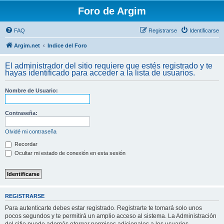
Foro de Argim
FAQ
Registrarse
Identificarse
Argim.net
Indice del Foro
El administrador del sitio requiere que estés registrado y te
hayas identificado para acceder a la lista de usuarios.
Nombre de Usuario:
Contraseña:
Olvidé mi contraseña
Recordar
Ocultar mi estado de conexión en esta sesión
REGISTRARSE
Para autenticarte debes estar registrado. Registrarte te tomará solo unos
pocos segundos y te permitirá un amplio acceso al sistema. La Administración
del sitio puede además otorgar permisos adicionales a los usuarios