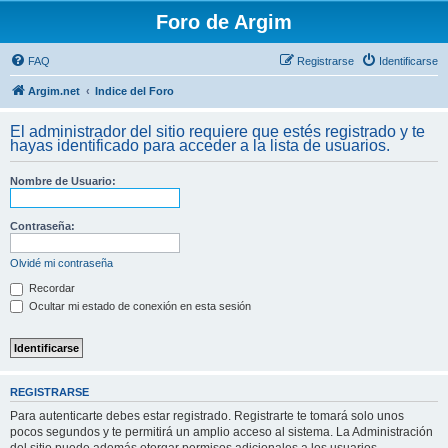
Foro de Argim
FAQ
Registrarse
Identificarse
Argim.net
Indice del Foro
El administrador del sitio requiere que estés registrado y te
hayas identificado para acceder a la lista de usuarios.
Nombre de Usuario:
Contraseña:
Olvidé mi contraseña
Recordar
Ocultar mi estado de conexión en esta sesión
REGISTRARSE
Para autenticarte debes estar registrado. Registrarte te tomará solo unos
pocos segundos y te permitirá un amplio acceso al sistema. La Administración
del sitio puede además otorgar permisos adicionales a los usuarios