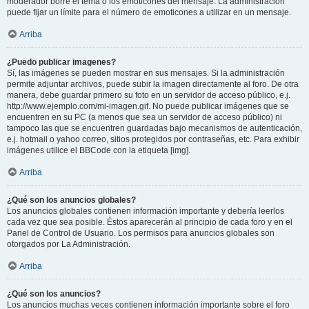
moderador borre el tema o los emoticones del mensaje. La administración
puede fijar un límite para el número de emoticones a utilizar en un mensaje.
Arriba
¿Puedo publicar imagenes?
Sí, las imágenes se pueden mostrar en sus mensajes. Si la administración
permite adjuntar archivos, puede subir la imagen directamente al foro. De otra
manera, debe guardar primero su foto en un servidor de acceso público, e.j.
http://www.ejemplo.com/mi-imagen.gif. No puede publicar imágenes que se
encuentren en su PC (a menos que sea un servidor de acceso público) ni
tampoco las que se encuentren guardadas bajo mecanismos de autenticación,
e.j. hotmail o yahoo correo, sitios protegidos por contraseñas, etc. Para exhibir
imágenes utilice el BBCode con la etiqueta [img].
Arriba
¿Qué son los anuncios globales?
Los anuncios globales contienen información importante y debería leerlos
cada vez que sea posible. Éstos aparecerán al principio de cada foro y en el
Panel de Control de Usuario. Los permisos para anuncios globales son
otorgados por La Administración.
Arriba
¿Qué son los anuncios?
Los anuncios muchas veces contienen información importante sobre el foro