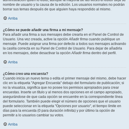
administración quién lo editó, aunque la mayoría de las veces el editor deja su
nombre de usuario y la causa de la edición. Los usuarios normales no podrán
borrar sus temas después de que alguien haya respondido al mismo.
Arriba
¿Cómo se puede añadir una firma a mi mensaje?
Para añadir una firma a sus mensajes debe crearla en el Panel de Control de
Usuario. Una vez creada, active la opción
Añadir firma
cuando publique un
mensaje. Puede asignar una firma por defecto a todos sus mensajes activando
la casilla correcta en su Panel de Control de Usuario. Para dejar de añadirla
en los mensajes, debe desactivar la opción
Añadir firma
dentro del perfil.
Arriba
¿Cómo creo una encuesta?
Cuando inicia un nuevo tema o edita el primer mensaje del mismo, debe hacer
clic en la etiqueta "Agregar Encuesta" debajo del formulario de publicación; si
no la visualiza, significa que no posee los permisos apropiados para crear
encuestas. Inserte un título y al menos dos opciones en el campo apropiado,
asegurándose de que cada opción se encuentre en la correspondiente línea
del formulario. También puede elegir el número de opciones que el usuario
puede seleccionar en la etiqueta "Opciones por usuario", el tiempo límite en
días para la encuesta (0 para duración infinita) y por último la opción de
permitir a lo usuarios cambiar su votos.
Arriba