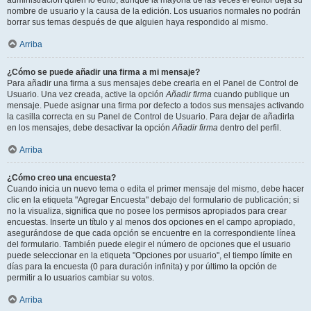
administración quién lo editó, aunque la mayoría de las veces el editor deja su
nombre de usuario y la causa de la edición. Los usuarios normales no podrán
borrar sus temas después de que alguien haya respondido al mismo.
Arriba
¿Cómo se puede añadir una firma a mi mensaje?
Para añadir una firma a sus mensajes debe crearla en el Panel de Control de
Usuario. Una vez creada, active la opción
Añadir firma
cuando publique un
mensaje. Puede asignar una firma por defecto a todos sus mensajes activando
la casilla correcta en su Panel de Control de Usuario. Para dejar de añadirla
en los mensajes, debe desactivar la opción
Añadir firma
dentro del perfil.
Arriba
¿Cómo creo una encuesta?
Cuando inicia un nuevo tema o edita el primer mensaje del mismo, debe hacer
clic en la etiqueta "Agregar Encuesta" debajo del formulario de publicación; si
no la visualiza, significa que no posee los permisos apropiados para crear
encuestas. Inserte un título y al menos dos opciones en el campo apropiado,
asegurándose de que cada opción se encuentre en la correspondiente línea
del formulario. También puede elegir el número de opciones que el usuario
puede seleccionar en la etiqueta "Opciones por usuario", el tiempo límite en
días para la encuesta (0 para duración infinita) y por último la opción de
permitir a lo usuarios cambiar su votos.
Arriba