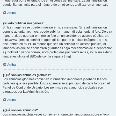
moderador borre el tema o los emoticones del mensaje. La administración
puede fijar un límite para el número de emoticones a utilizar en un mensaje.
Arriba
¿Puedo publicar imagenes?
Sí, las imágenes se pueden mostrar en sus mensajes. Si la administración
permite adjuntar archivos, puede subir la imagen directamente al foro. De otra
manera, debe guardar primero su foto en un servidor de acceso público, e.j.
http://www.ejemplo.com/mi-imagen.gif. No puede publicar imágenes que se
encuentren en su PC (a menos que sea un servidor de acceso público) ni
tampoco las que se encuentren guardadas bajo mecanismos de autenticación,
e.j. hotmail o yahoo correo, sitios protegidos por contraseñas, etc. Para exhibir
imágenes utilice el BBCode con la etiqueta [img].
Arriba
¿Qué son los anuncios globales?
Los anuncios globales contienen información importante y debería leerlos
cada vez que sea posible. Éstos aparecerán al principio de cada foro y en el
Panel de Control de Usuario. Los permisos para anuncios globales son
otorgados por La Administración.
Arriba
¿Qué son los anuncios?
Los anuncios muchas veces contienen información importante sobre el foro