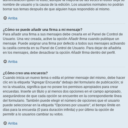
administración quién lo editó, aunque la mayoría de las veces el editor deja su
nombre de usuario y la causa de la edición. Los usuarios normales no podrán
borrar sus temas después de que alguien haya respondido al mismo.
Arriba
¿Cómo se puede añadir una firma a mi mensaje?
Para añadir una firma a sus mensajes debe crearla en el Panel de Control de
Usuario. Una vez creada, active la opción
Añadir firma
cuando publique un
mensaje. Puede asignar una firma por defecto a todos sus mensajes activando
la casilla correcta en su Panel de Control de Usuario. Para dejar de añadirla
en los mensajes, debe desactivar la opción
Añadir firma
dentro del perfil.
Arriba
¿Cómo creo una encuesta?
Cuando inicia un nuevo tema o edita el primer mensaje del mismo, debe hacer
clic en la etiqueta "Agregar Encuesta" debajo del formulario de publicación; si
no la visualiza, significa que no posee los permisos apropiados para crear
encuestas. Inserte un título y al menos dos opciones en el campo apropiado,
asegurándose de que cada opción se encuentre en la correspondiente línea
del formulario. También puede elegir el número de opciones que el usuario
puede seleccionar en la etiqueta "Opciones por usuario", el tiempo límite en
días para la encuesta (0 para duración infinita) y por último la opción de
permitir a lo usuarios cambiar su votos.
Arriba