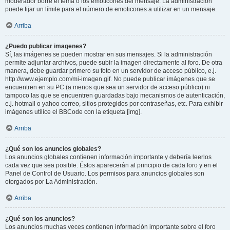
moderador borre el tema o los emoticones del mensaje. La administración
puede fijar un límite para el número de emoticones a utilizar en un mensaje.
Arriba
¿Puedo publicar imagenes?
Sí, las imágenes se pueden mostrar en sus mensajes. Si la administración
permite adjuntar archivos, puede subir la imagen directamente al foro. De otra
manera, debe guardar primero su foto en un servidor de acceso público, e.j.
http://www.ejemplo.com/mi-imagen.gif. No puede publicar imágenes que se
encuentren en su PC (a menos que sea un servidor de acceso público) ni
tampoco las que se encuentren guardadas bajo mecanismos de autenticación,
e.j. hotmail o yahoo correo, sitios protegidos por contraseñas, etc. Para exhibir
imágenes utilice el BBCode con la etiqueta [img].
Arriba
¿Qué son los anuncios globales?
Los anuncios globales contienen información importante y debería leerlos
cada vez que sea posible. Éstos aparecerán al principio de cada foro y en el
Panel de Control de Usuario. Los permisos para anuncios globales son
otorgados por La Administración.
Arriba
¿Qué son los anuncios?
Los anuncios muchas veces contienen información importante sobre el foro