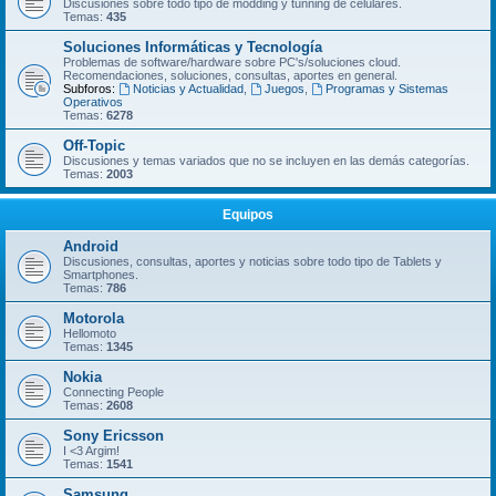
Discusiones sobre todo tipo de modding y tunning de celulares.
Temas:
435
Soluciones Informáticas y Tecnología
Problemas de software/hardware sobre PC's/soluciones cloud.
Recomendaciones, soluciones, consultas, aportes en general.
Subforos:
Noticias y Actualidad
,
Juegos
,
Programas y Sistemas
Operativos
Temas:
6278
Off-Topic
Discusiones y temas variados que no se incluyen en las demás categorí­as.
Temas:
2003
Equipos
Android
Discusiones, consultas, aportes y noticias sobre todo tipo de Tablets y
Smartphones.
Temas:
786
Motorola
Hellomoto
Temas:
1345
Nokia
Connecting People
Temas:
2608
Sony Ericsson
I <3 Argim!
Temas:
1541
Samsung