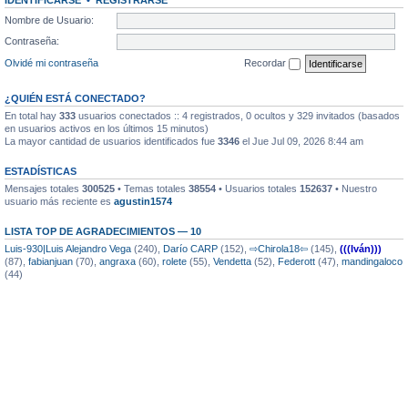
IDENTIFICARSE
•
REGISTRARSE
Nombre de Usuario:
Contraseña:
Olvidé mi contraseña
Recordar
¿QUIÉN ESTÁ CONECTADO?
En total hay
333
usuarios conectados :: 4 registrados, 0 ocultos y 329 invitados (basados
en usuarios activos en los últimos 15 minutos)
La mayor cantidad de usuarios identificados fue
3346
el Jue Jul 09, 2026 8:44 am
ESTADÍSTICAS
Mensajes totales
300525
• Temas totales
38554
• Usuarios totales
152637
• Nuestro
usuario más reciente es
agustin1574
LISTA TOP DE AGRADECIMIENTOS — 10
Luis-930|Luis Alejandro Vega
(240),
Darío CARP
(152),
⇨Chirola18⇦
(145),
(((Iván)))
(87),
fabianjuan
(70),
angraxa
(60),
rolete
(55),
Vendetta
(52),
Federott
(47),
mandingaloco
(44)