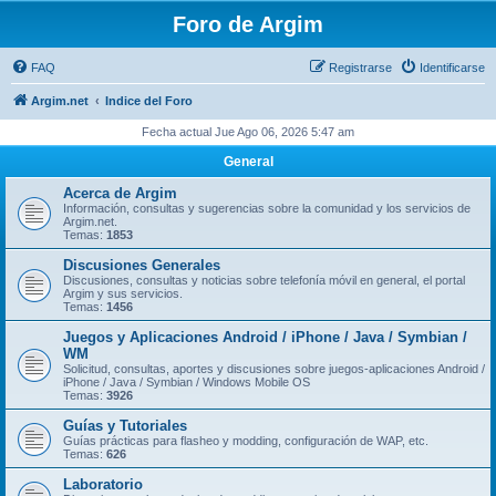
Foro de Argim
FAQ
Registrarse
Identificarse
Argim.net
Indice del Foro
Fecha actual Jue Ago 06, 2026 5:47 am
General
Acerca de Argim
Información, consultas y sugerencias sobre la comunidad y los servicios de
Argim.net.
Temas:
1853
Discusiones Generales
Discusiones, consultas y noticias sobre telefonía móvil en general, el portal
Argim y sus servicios.
Temas:
1456
Juegos y Aplicaciones Android / iPhone / Java / Symbian /
WM
Solicitud, consultas, aportes y discusiones sobre juegos-aplicaciones Android /
iPhone / Java / Symbian / Windows Mobile OS
Temas:
3926
Guías y Tutoriales
Guí­as prácticas para flasheo y modding, configuración de WAP, etc.
Temas:
626
Laboratorio